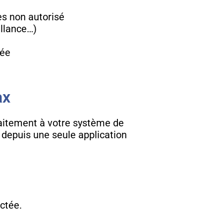
ès non autorisé
illance…)
vée
ax
faitement à votre système de
 depuis une seule application
ectée.